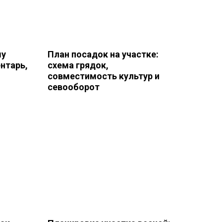
му
План посадок на участке:
ентарь,
схема грядок,
совместимость культур и
севооборот