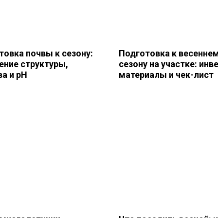
товка почвы к сезону:
Подготовка к весенне
ение структуры,
сезону на участке: инв
а и pH
материалы и чек-лист