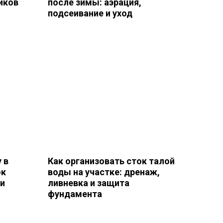
иков
после зимы: аэрация,
подсеивание и уход
 в
Как организовать сток талой
ок
воды на участке: дренаж,
ки
ливневка и защита
фундамента