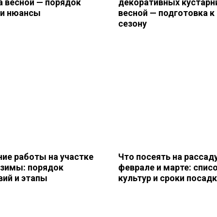
а весной — порядок
декоративных кустарн
 и нюансы
весной — подготовка к
сезону
ние работы на участке
Что посеять на рассаду
 зимы: порядок
феврале и марте: спис
вий и этапы
культур и сроки посад